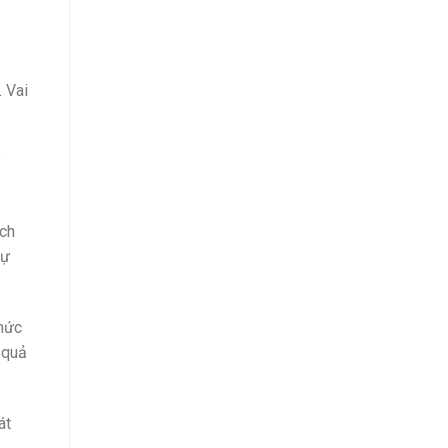
 Vai
ý
ách
sự
thức
 quả
át