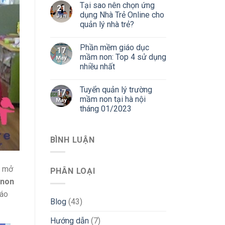
Tại sao nên chọn ứng
21
dụng Nhà Trẻ Online cho
Jun
quản lý nhà trẻ?
Phần mềm giáo dục
17
mầm non: Top 4 sử dụng
May
nhiều nhất
Tuyển quản lý trường
17
mầm non tại hà nội
May
tháng 01/2023
BÌNH LUẬN
c mở
PHÂN LOẠI
 non
iáo
Blog
(43)
Hướng dẫn
(7)