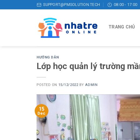
Skip
SUPPORT@PMSOLUTION.TECH
08:00 - 17:00
to
content
TRANG CHỦ
HƯỚNG DẪN
Lớp học quản lý trường mầm
POSTED ON
15/12/2022
BY
ADMIN
15
Dec