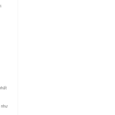
i
nhất
g như