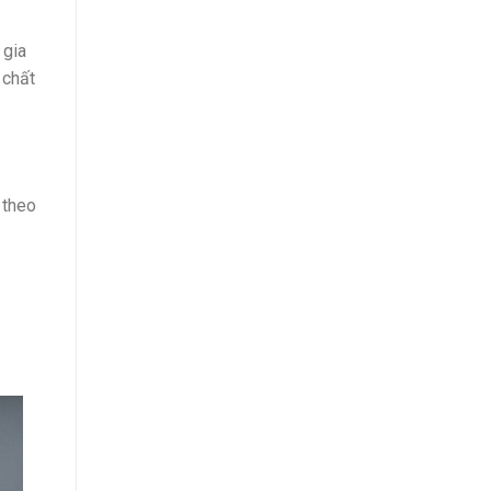
 gia
 chất
 theo