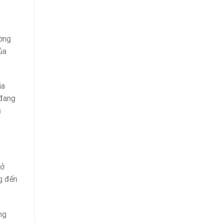
ờng
ủa
ia
 đang
ủ
 ở
g đến
ng