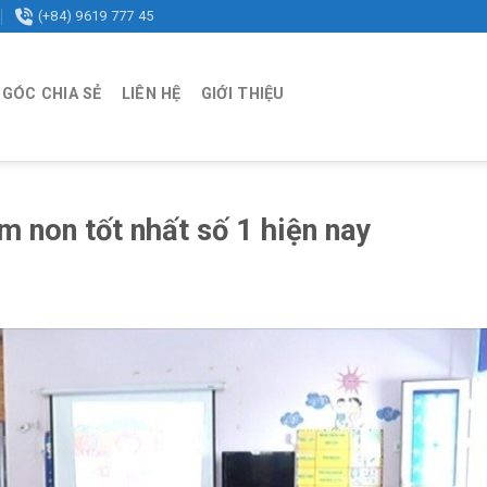
(+84) 9619 777 45
GÓC CHIA SẺ
LIÊN HỆ
GIỚI THIỆU
 non tốt nhất số 1 hiện nay