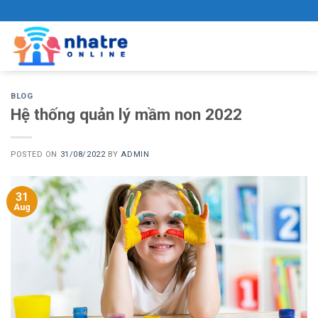
Skip
to
content
BLOG
Hệ thống quản lý mầm non 2022
POSTED ON
31/08/2022
BY
ADMIN
31
Aug