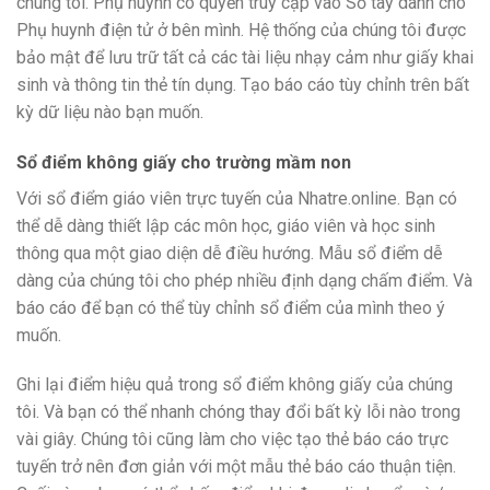
chúng tôi. Phụ huynh có quyền truy cập vào Sổ tay dành cho
Phụ huynh điện tử ở bên mình. Hệ thống của chúng tôi được
bảo mật để lưu trữ tất cả các tài liệu nhạy cảm như giấy khai
sinh và thông tin thẻ tín dụng. Tạo báo cáo tùy chỉnh trên bất
kỳ dữ liệu nào bạn muốn.
Sổ điểm không giấy cho trường mầm non
Với sổ điểm giáo viên trực tuyến của Nhatre.online. Bạn có
thể dễ dàng thiết lập các môn học, giáo viên và học sinh
thông qua một giao diện dễ điều hướng. Mẫu sổ điểm dễ
dàng của chúng tôi cho phép nhiều định dạng chấm điểm. Và
báo cáo để bạn có thể tùy chỉnh sổ điểm của mình theo ý
muốn.
Ghi lại điểm hiệu quả trong sổ điểm không giấy của chúng
tôi. Và bạn có thể nhanh chóng thay đổi bất kỳ lỗi nào trong
vài giây. Chúng tôi cũng làm cho việc tạo thẻ báo cáo trực
tuyến trở nên đơn giản với một mẫu thẻ báo cáo thuận tiện.