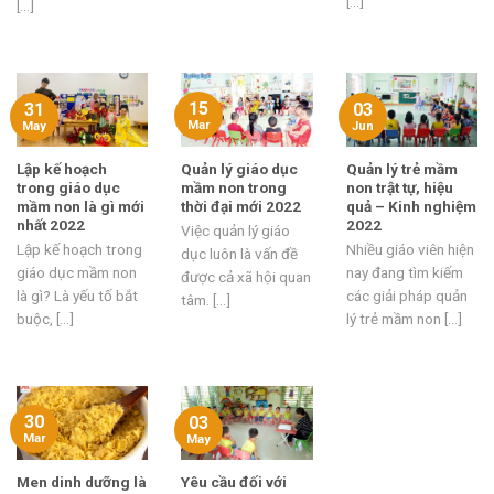
[...]
[...]
15
31
03
Mar
May
Jun
Lập kế hoạch
Quản lý giáo dục
Quản lý trẻ mầm
trong giáo dục
mầm non trong
non trật tự, hiệu
mầm non là gì mới
thời đại mới 2022
quả – Kinh nghiệm
nhất 2022
2022
Việc quản lý giáo
Lập kế hoạch trong
Nhiều giáo viên hiện
dục luôn là vấn đề
giáo dục mầm non
nay đang tìm kiếm
được cả xã hội quan
là gì? Là yếu tố bắt
các giải pháp quản
tâm. [...]
buộc, [...]
lý trẻ mầm non [...]
30
03
Mar
May
Men dinh dưỡng là
Yêu cầu đối với