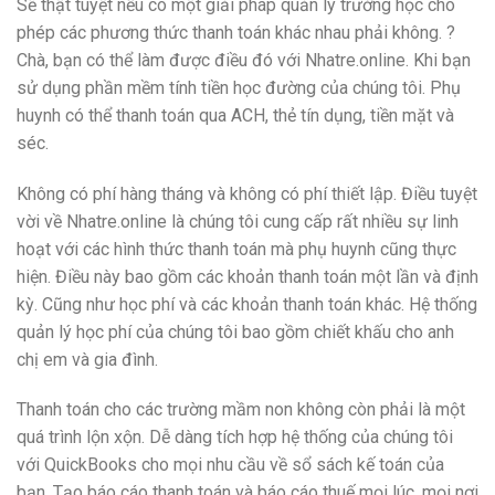
Sẽ thật tuyệt nếu có một giải pháp quản lý trường học cho
phép các phương thức thanh toán khác nhau phải không. ?
Chà, bạn có thể làm được điều đó với Nhatre.online. Khi bạn
sử dụng phần mềm tính tiền học đường của chúng tôi. Phụ
huynh có thể thanh toán qua ACH, thẻ tín dụng, tiền mặt và
séc.
Không có phí hàng tháng và không có phí thiết lập. Điều tuyệt
vời về Nhatre.online là chúng tôi cung cấp rất nhiều sự linh
hoạt với các hình thức thanh toán mà phụ huynh cũng thực
hiện. Điều này bao gồm các khoản thanh toán một lần và định
kỳ. Cũng như học phí và các khoản thanh toán khác. Hệ thống
quản lý học phí của chúng tôi bao gồm chiết khấu cho anh
chị em và gia đình.
Thanh toán cho các trường mầm non không còn phải là một
quá trình lộn xộn. Dễ dàng tích hợp hệ thống của chúng tôi
với QuickBooks cho mọi nhu cầu về sổ sách kế toán của
bạn. Tạo báo cáo thanh toán và báo cáo thuế mọi lúc, mọi nơi