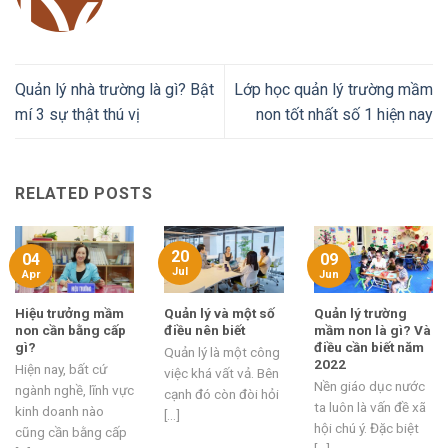
Quản lý nhà trường là gì? Bật
Lớp học quản lý trường mầm
mí 3 sự thật thú vị
non tốt nhất số 1 hiện nay
RELATED POSTS
20
09
04
Jul
Jun
Apr
Hiệu trưởng mầm
Quản lý và một số
Quản lý trường
non cần bằng cấp
điều nên biết
mầm non là gì? Và
gì?
điều cần biết năm
Quản lý là một công
2022
Hiện nay, bất cứ
việc khá vất vả. Bên
Nền giáo dục nước
ngành nghề, lĩnh vực
cạnh đó còn đòi hỏi
ta luôn là vấn đề xã
kinh doanh nào
[...]
hội chú ý. Đặc biệt
cũng cần bằng cấp