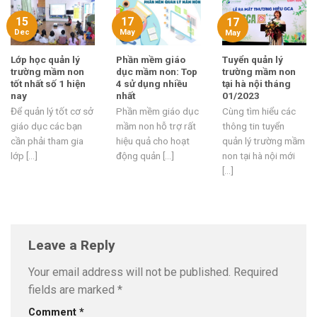
15
17
17
Dec
May
May
Lớp học quản lý
Phần mềm giáo
Tuyển quản lý
trường mầm non
dục mầm non: Top
trường mầm non
tốt nhất số 1 hiện
4 sử dụng nhiều
tại hà nội tháng
nay
nhất
01/2023
Để quản lý tốt cơ sở
Phần mềm giáo dục
Cùng tìm hiểu các
giáo dục các bạn
mầm non hỗ trợ rất
thông tin tuyển
cần phải tham gia
hiệu quả cho hoạt
quản lý trường mầm
lớp [...]
động quản [...]
non tại hà nội mới
[...]
Leave a Reply
Your email address will not be published.
Required
fields are marked
*
Comment
*