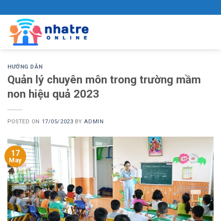
Skip
to
content
HƯỚNG DẪN
Quản lý chuyên môn trong trường mầm
non hiệu quả 2023
POSTED ON
17/05/2023
BY
ADMIN
17
May