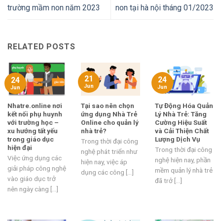
trường mầm non năm 2023
non tại hà nội tháng 01/2023
RELATED POSTS
21
24
24
Jun
Jun
Jun
Nhatre.online nơi
Tại sao nên chọn
Tự Động Hóa Quản
kết nối phụ huynh
ứng dụng Nhà Trẻ
Lý Nhà Trẻ: Tăng
với trường học –
Online cho quản lý
Cường Hiệu Suất
xu hướng tất yếu
nhà trẻ?
và Cải Thiện Chất
trong giáo dục
Lượng Dịch Vụ
Trong thời đại công
hiện đại
Trong thời đại công
nghệ phát triển như
Việc ứng dụng các
nghệ hiện nay, phần
hiện nay, việc áp
giải pháp công nghệ
mềm quản lý nhà trẻ
dụng các công [...]
vào giáo dục trở
đã trở [...]
nên ngày càng [...]