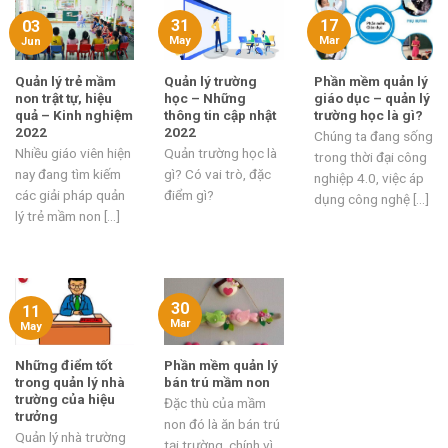
31
17
03
May
Mar
Jun
Quản lý trẻ mầm
Quản lý trường
Phần mềm quản lý
non trật tự, hiệu
học – Những
giáo dục – quản lý
quả – Kinh nghiệm
thông tin cập nhật
trường học là gì?
2022
2022
Chúng ta đang sống
Nhiều giáo viên hiện
Quản trường học là
trong thời đại công
nay đang tìm kiếm
gì? Có vai trò, đặc
nghiệp 4.0, việc áp
các giải pháp quản
điểm gì?
dụng công nghệ [...]
lý trẻ mầm non [...]
30
11
Mar
May
Những điểm tốt
Phần mềm quản lý
trong quản lý nhà
bán trú mầm non
trường của hiệu
Đặc thù của mầm
trưởng
non đó là ăn bán trú
Quản lý nhà trường
tại trường, chính vì