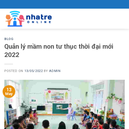
Skip
to
content
BLOG
Quản lý mầm non tư thục thời đại mới
2022
POSTED ON
13/05/2022
BY
ADMIN
13
May