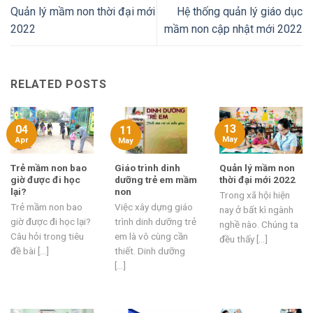
Quản lý mầm non thời đại mới
Hệ thống quản lý giáo dục
2022
mầm non cập nhật mới 2022
RELATED POSTS
13
04
11
May
Apr
May
Trẻ mầm non bao
Giáo trình dinh
Quản lý mầm non
giờ được đi học
dưỡng trẻ em mầm
thời đại mới 2022
lại?
non
Trong xã hội hiện
Trẻ mầm non bao
Việc xây dựng giáo
nay ở bất kì ngành
giờ được đi học lại?
trình dinh dưỡng trẻ
nghề nào. Chúng ta
Câu hỏi trong tiêu
em là vô cùng cần
đều thấy [...]
đề bài [...]
thiết. Dinh dưỡng
[...]