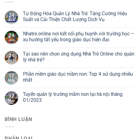
Tự Động Hóa Quản Lý Nhà Trẻ: Tăng Cường Hiệu
24
Suất và Cải Thiện Chất Lượng Dịch Vụ
Jun
Nhatre.online nơi kết nối phụ huynh với trường học –
24
xu hướng tất yếu trong giáo dục hiện đại
Jun
Tại sao nên chọn ứng dụng Nhà Trẻ Online cho quản
21
lý nhà trẻ?
Jun
Phần mềm giáo dục mầm non: Top 4 sử dụng nhiều
17
nhất
May
Tuyển quản lý trường mầm non tại hà nội tháng
17
01/2023
May
BÌNH LUẬN
PHÂN LOẠI