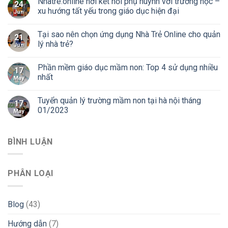
Nhatre.online nơi kết nối phụ huynh với trường học –
24
xu hướng tất yếu trong giáo dục hiện đại
Jun
Tại sao nên chọn ứng dụng Nhà Trẻ Online cho quản
21
lý nhà trẻ?
Jun
Phần mềm giáo dục mầm non: Top 4 sử dụng nhiều
17
nhất
May
Tuyển quản lý trường mầm non tại hà nội tháng
17
01/2023
May
BÌNH LUẬN
PHÂN LOẠI
Blog
(43)
Hướng dẫn
(7)