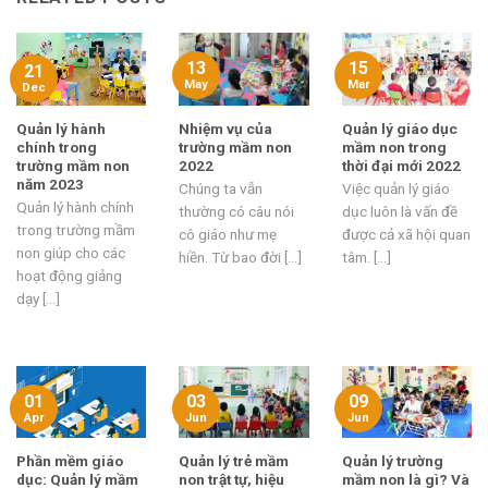
13
15
21
May
Mar
Dec
Quản lý hành
Nhiệm vụ của
Quản lý giáo dục
chính trong
trường mầm non
mầm non trong
trường mầm non
2022
thời đại mới 2022
năm 2023
Chúng ta vẫn
Việc quản lý giáo
Quản lý hành chính
thường có câu nói
dục luôn là vấn đề
trong trường mầm
cô giáo như mẹ
được cả xã hội quan
non giúp cho các
hiền. Từ bao đời [...]
tâm. [...]
hoạt động giảng
dạy [...]
01
03
09
Apr
Jun
Jun
Phần mềm giáo
Quản lý trẻ mầm
Quản lý trường
dục: Quản lý mầm
non trật tự, hiệu
mầm non là gì? Và