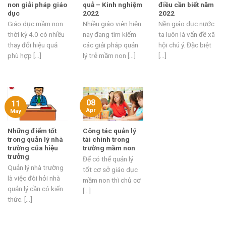
non giải pháp giáo
quả – Kinh nghiệm
điều cần biết năm
dục
2022
2022
Giáo dục mầm non
Nhiều giáo viên hiện
Nền giáo dục nước
thời kỳ 4.0 có nhiều
nay đang tìm kiếm
ta luôn là vấn đề xã
thay đổi hiệu quả
các giải pháp quản
hội chú ý. Đặc biệt
phù hợp [...]
lý trẻ mầm non [...]
[...]
08
11
Apr
May
Những điểm tốt
Công tác quản lý
trong quản lý nhà
tài chính trong
trường của hiệu
trường mầm non
trưởng
Để có thể quản lý
Quản lý nhà trường
tốt cơ sở giáo dục
là việc đòi hỏi nhà
mầm non thì chủ cơ
quản lý cần có kiến
[...]
thức. [...]