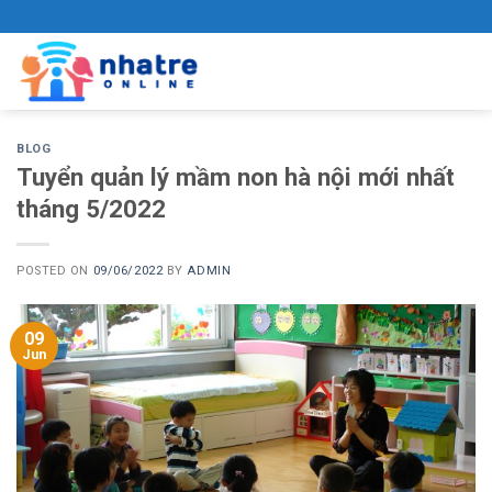
Skip
to
content
BLOG
Tuyển quản lý mầm non hà nội mới nhất
tháng 5/2022
POSTED ON
09/06/2022
BY
ADMIN
09
Jun